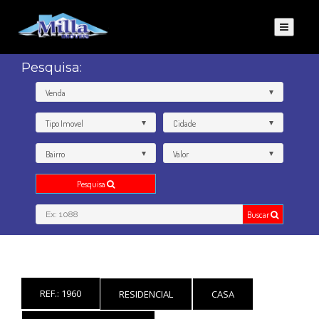
Pesquisa:
Venda
Tipo Imovel
Cidade
Bairro
Valor
Pesquisa
Buscar
REF.: 1960
RESIDENCIAL
CASA