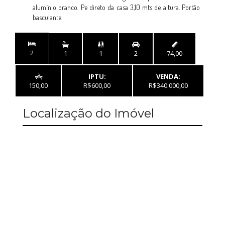
alumínio branco. Pe direto da casa 3,10 mts de altura. Portão
basculante.


2
1
1
2
74,00
IPTU:
VENDA:

150,00
R$600,00
R$340.000,00
Localização do Imóvel