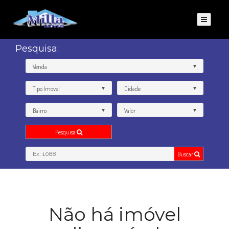
Pesquisa:
Venda
Tipo Imovel
Cidade
Bairro
Valor
Pesquisa
Buscar
Não há imóvel