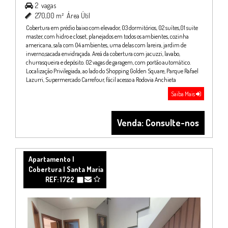
2
vagas

270,00 m²
Área Útil

Cobertura em prédio baixo com elevador, 03 dormitórios, 02 suítes,01 suite
master, com hidro e closet, planejados em todos os ambientes, cozinha
americana, sala com 04 ambientes, uma delas com lareira, jardim de
inverno,sacada envidraçada. Areá da cobertura com jacuzzi, lavabo,
churrasqueira e depósito. 02 vagas de garagem, com portão automático.
Localização Privilegiada, ao lado do Shopping Golden Square, Parque Rafael
Lazurri, Supermercado Carrefour, fácil acesso a Rodovia Anchieta
Saiba Mais
Venda: Consulte-nos
Apartamento |
Cobertura | Santa Maria
REF: 1722