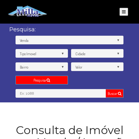
Pesquisa:
Venda
Tipo Imovel
Cidade
Bairro
Valor
Pesquisa
Buscar
Consulta de Imóvel