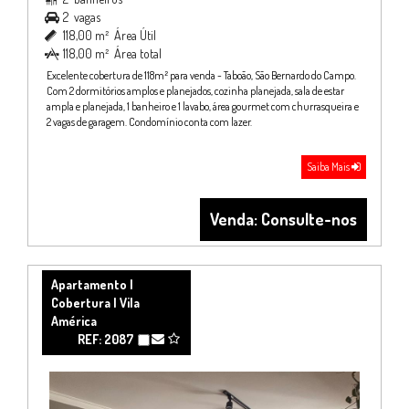
2
vagas

118,00 m²
Área Útil

118,00 m²
Área total

Excelente cobertura de 118m² para venda - Taboão, São Bernardo do Campo.
Com 2 dormitórios amplos e planejados, cozinha planejada, sala de estar
ampla e planejada, 1 banheiro e 1 lavabo, área gourmet com churrasqueira e
2 vagas de garagem. Condomínio conta com lazer.
Saiba Mais
Venda: Consulte-nos
Apartamento |
Cobertura | Vila
América
REF: 2087