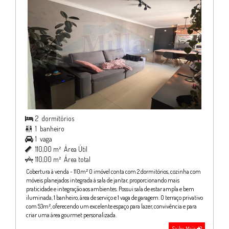
2
dormitórios

1
banheiro

1
vaga

110,00 m²
Área Útil

110,00 m²
Área total

Cobertura à venda - 110m² O imóvel conta com 2 dormitórios, cozinha com
móveis planejados integrada à sala de jantar, proporcionando mais
praticidade e integração aos ambientes. Possui sala de estar ampla e bem
iluminada, 1 banheiro, área de serviço e 1 vaga de garagem. O terraço privativo
com 53m², oferecendo um excelente espaço para lazer, convivência e para
criar uma área gourmet personalizada.
Saiba Mais