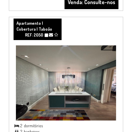
Venda: Consulte-nos
Apartamento |
Cobertura | Taboão
REF: 2050
2
dormitórios

2
banheiros
