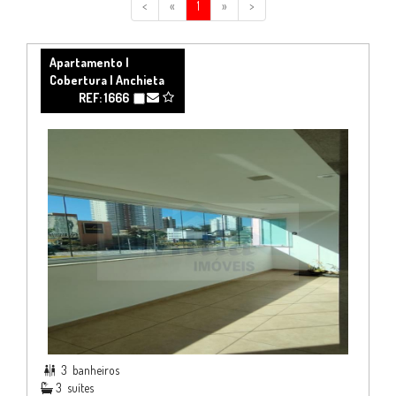
<
«
1
»
>
Apartamento |
Cobertura | Anchieta
REF: 1666
3
banheiros

3
suítes