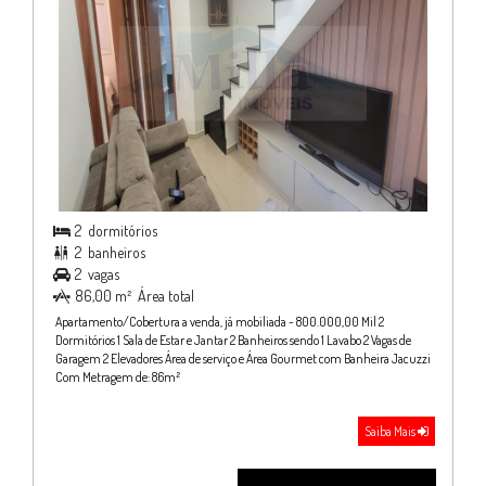
2
dormitórios

2
banheiros

2
vagas

86,00 m²
Área total

Apartamento/Cobertura a venda, já mobiliada - 800.000,00 Mil 2
Dormitórios 1 Sala de Estar e Jantar 2 Banheiros sendo 1 Lavabo 2 Vagas de
Garagem 2 Elevadores Área de serviço e Área Gourmet com Banheira Jacuzzi
Com Metragem de: 86m²
Saiba Mais