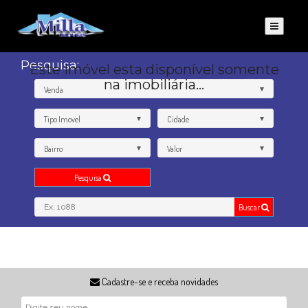
Pesquisa:
Este Imóvel esta disponível somente
na imobiliária...
Venda
Tipo Imovel
Cidade
Bairro
Valor
Pesquisa
Buscar
Cadastre-se e receba novidades